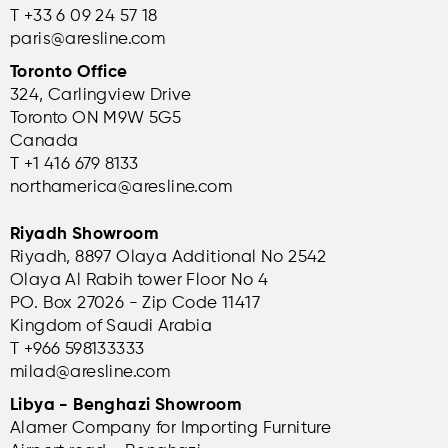
T +33 6 09 24 57 18
paris@aresline.com
Toronto Office
324, Carlingview Drive
Toronto ON M9W 5G5
Canada
T +1 416 679 8133
northamerica@aresline.com
Riyadh Showroom
Riyadh, 8897 Olaya Additional No 2542
Olaya Al Rabih tower Floor No 4
PO. Box 27026 - Zip Code 11417
Kingdom of Saudi Arabia
T +966 598133333
milad@aresline.com
Libya - Benghazi Showroom
Alamer Company for Importing Furniture