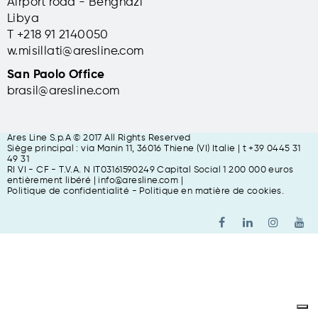
Airport road - Benghazi
Libya
T +
218 91 2140050
w.misillati@aresline.com
San Paolo Office
brasil@aresline.com
Ares Line S.p.A © 2017 All Rights Reserved
Siège principal : via Manin 11, 36016 Thiene (VI) Italie | t +39 0445 31
49 31
RI VI - CF - T.V.A. N IT03161590249 Capital Social 1 200 000 euros
entièrement libéré
| info@aresline.com |
Politique de confidentialité
-
Politique en matière de cookies
.