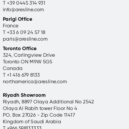
T +39 0445 314 931
info@aresline.com
Parigi Office
France
T +33 6 09 24 57 18
paris@aresline.com
Toronto Office
324, Carlingview Drive
Toronto ON M9W 5G5
Canada
T +1 416 679 8133
northamerica@aresline.com
Riyadh Showroom
Riyadh, 8897 Olaya Additional No 2542
Olaya Al Rabih tower Floor No 4
PO. Box 27026 - Zip Code 11417
Kingdom of Saudi Arabia
T +966 598133333