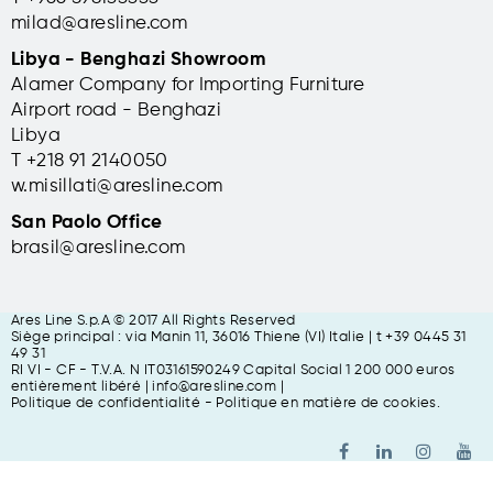
milad@aresline.com
Libya - Benghazi Showroom
Alamer Company for Importing Furniture
Airport road - Benghazi
Libya
T +
218 91 2140050
w.misillati@aresline.com
San Paolo Office
brasil@aresline.com
Ares Line S.p.A © 2017 All Rights Reserved
Siège principal : via Manin 11, 36016 Thiene (VI) Italie | t +39 0445 31
49 31
RI VI - CF - T.V.A. N IT03161590249 Capital Social 1 200 000 euros
entièrement libéré
| info@aresline.com |
Politique de confidentialité
-
Politique en matière de cookies
.