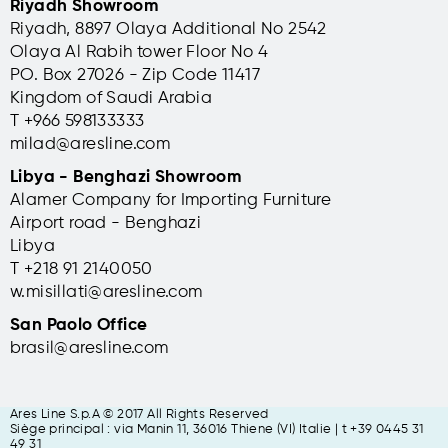
Riyadh Showroom
Riyadh, 8897 Olaya Additional No 2542
Olaya Al Rabih tower Floor No 4
PO. Box 27026 - Zip Code 11417
Kingdom of Saudi Arabia
T +966 598133333
milad@aresline.com
Libya - Benghazi Showroom
Alamer Company for Importing Furniture
Airport road - Benghazi
Libya
T +
218 91 2140050
w.misillati@aresline.com
San Paolo Office
brasil@aresline.com
Ares Line S.p.A © 2017 All Rights Reserved
Siège principal : via Manin 11, 36016 Thiene (VI) Italie | t +39 0445 31
49 31