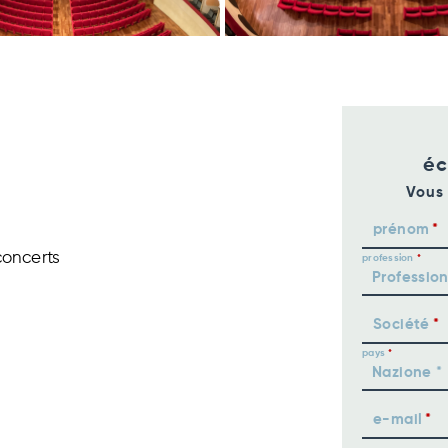
éc
Vous 
prénom
concerts
profession
Société
pays
e-mail