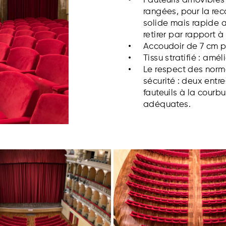
Fauteuils amovibles 
rangées, pour la rec
solide mais rapide a
retirer par rapport à
Accoudoir de 7 cm p
Tissu stratifié : amé
Le respect des norme
sécurité : deux entr
fauteuils à la courb
adéquates.