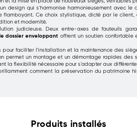
tion et la mise en place de nouveaux sièges, véritables p
 un design qui s'harmonise harmonieusement avec le c
lamboyant. Ce choix stylistique, dicté par le client, 
dition et modernité.
solution judicieuse. Deux entre-axes de fauteuils ga
le dossier enveloppant
offrent un soutien confortable 
pour faciliter l'installation et la maintenance des siè
option permet un montage et un démontage rapides des s
 la flexibilité nécessaire pour s'adapter aux différent
re brillamment comment la préservation du patrimoine 
Produits installés