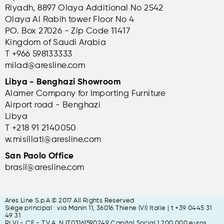
Riyadh, 8897 Olaya Additional No 2542
Olaya Al Rabih tower Floor No 4
PO. Box 27026 - Zip Code 11417
Kingdom of Saudi Arabia
T +966 598133333
milad@aresline.com
Libya - Benghazi Showroom
Alamer Company for Importing Furniture
Airport road - Benghazi
Libya
T +
218 91 2140050
w.misillati@aresline.com
San Paolo Office
brasil@aresline.com
Ares Line S.p.A © 2017 All Rights Reserved
Siège principal : via Manin 11, 36016 Thiene (VI) Italie | t +39 0445 31
49 31
RI VI - CF - T.V.A. N IT03161590249 Capital Social 1 200 000 euros