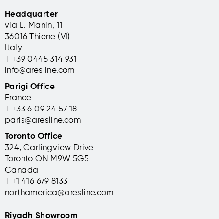
Headquarter
via L. Manin, 11
36016 Thiene (VI)
Italy
T +39 0445 314 931
info@aresline.com
Parigi Office
France
T +33 6 09 24 57 18
paris@aresline.com
Toronto Office
324, Carlingview Drive
Toronto ON M9W 5G5
Canada
T +1 416 679 8133
northamerica@aresline.com
Riyadh Showroom