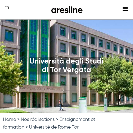
Università degli Studi
di Tor Vergata
Home
Nos réalisations
Enseignement et
formation
Université de Rome Tor