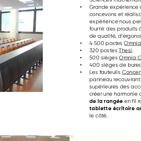
Sciences mathémat
Grande expérience d
concevons et réaliso
expérience nous pe
fournir des produits
de qualité, d’ergono
4 500 postes
Omni
320 postes
Thesi
.
500 sièges
Omnia C
400 sièges de bure
Les fauteuils
Concer
panneau recouvrant l
supérieures des acc
créer une harmonie 
de la rangée
en fil 
tablette écritoire 
le côté.