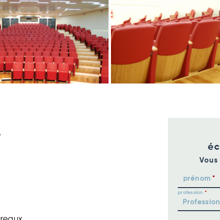
,
éc
Vous 
prénom
profession
ureaux