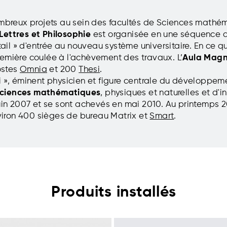
nombreux projets au sein des facultés de Sciences mathém
Lettres et Philosophie
est organisée en une séquence d
rtail » d'entrée au nouveau système universitaire. En ce q
remière coulée à l'achèvement des travaux. L’
Aula Mag
ostes
Omnia
et 200
Thesi
.
i », éminent physicien et figure centrale du développeme
Sciences mathématiques
, physiques et naturelles et d'i
 juin 2007 et se sont achevés en mai 2010. Au printemps 
iron 400 sièges de bureau Matrix et
Smart
.
Produits installés