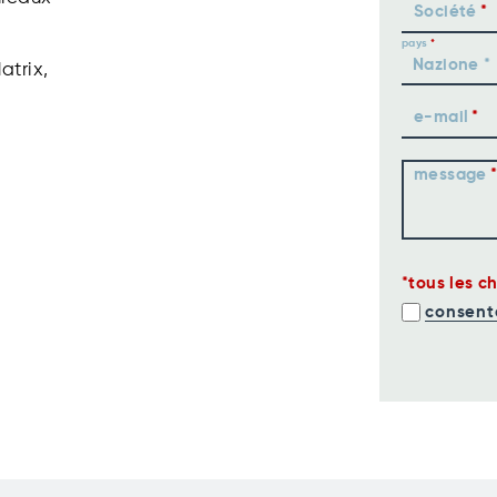
Société
pays
Matrix,
e-mail
message
tous les c
consent