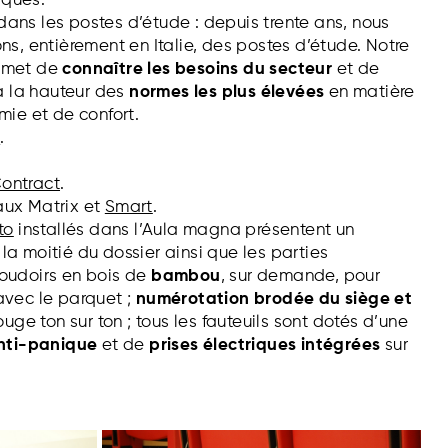
iques
.
ans les postes d’étude : depuis trente ans, nous
ns, entièrement en Italie, des postes d’étude.
Notre
rmet de
connaître les besoins du secteur
et de
 à la hauteur des
normes les plus élevées
en matière
mie et de confort.
a
.
ontract
.
aux Matrix et
Smart
.
to
installés dans l’Aula magna présentent un
a moitié du dossier ainsi que les parties
oudoirs en bois de
bambou
, sur demande, pour
avec le parquet ;
n
umérotation brodée du siège et
rouge ton sur ton ; tous les fauteuils sont dotés d’une
anti-panique
et de
prises électriques intégrées
sur