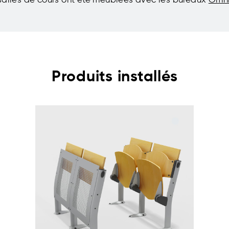
 salles de cours ont été meublées avec les bureaux
Omn
Produits installés