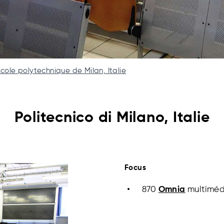
cole polytechnique de Milan, Italie
Politecnico di Milano, Italie
Focus
870
Omnia
multimédi