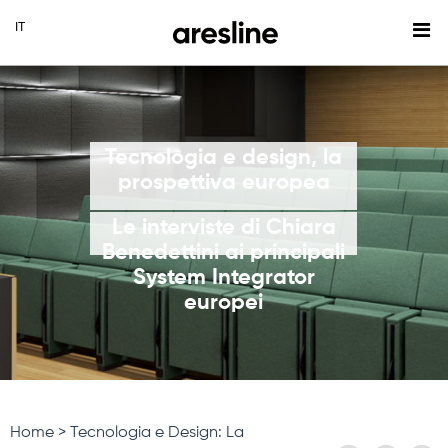
Tecnologia e design, la
prospettiva europea
Le interviste di Chiara
Benedettini ai principali
System Integrator
europei
Home
Tecnologia e Design: La