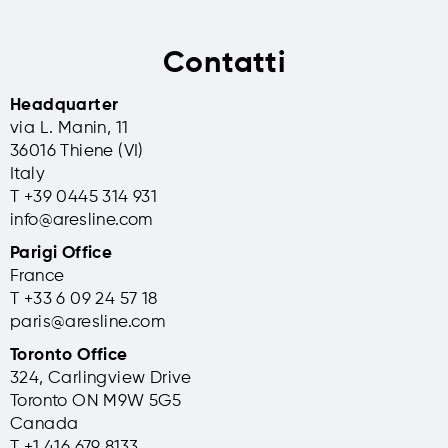
Contatti
Headquarter
via L. Manin, 11
36016 Thiene (VI)
Italy
T +39 0445 314 931
info@aresline.com
Parigi Office
France
T +33 6 09 24 57 18
paris@aresline.com
Toronto Office
324, Carlingview Drive
Toronto ON M9W 5G5
Canada
T +1 416 679 8133