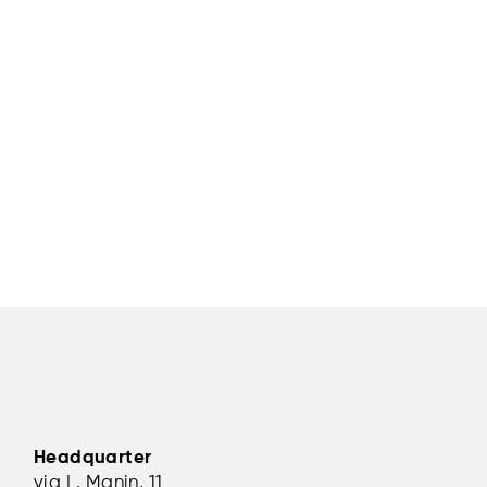
Headquarter
via L. Manin, 11