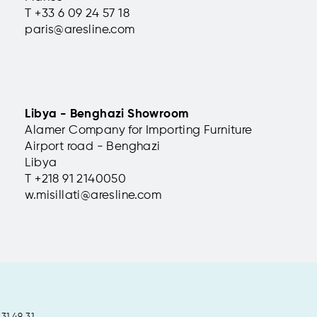
T +33 6 09 24 57 18
paris@aresline.com
Libya - Benghazi Showroom
Alamer Company for Importing Furniture
Airport road - Benghazi
Libya
T +
218 91 2140050
w.misillati@aresline.com
 31 49 31