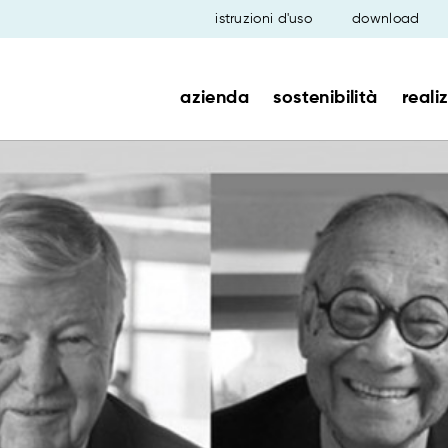
istruzioni d'uso
download
azienda
sostenibilità
reali