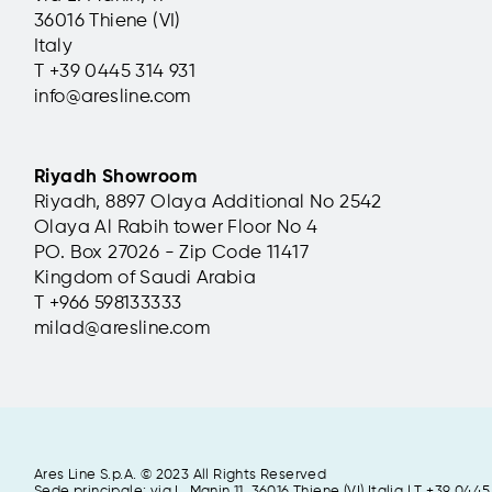
36016 Thiene (VI)
Italy
T +39 0445 314 931
info@aresline.com
Riyadh Showroom
Riyadh, 8897 Olaya Additional No 2542
Olaya Al Rabih tower Floor No 4
PO. Box 27026 - Zip Code 11417
Kingdom of Saudi Arabia
T +966 598133333
milad@aresline.com
Ares Line S.p.A. © 2023 All Rights Reserved
Sede principale: via L. Manin 11,
36016 Thiene (VI) Italia | T +39 0445