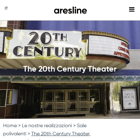
The 20th Century Theater
Home
Le nostre realizzazioni
Sale
polivalenti
The 20th Century Theater,