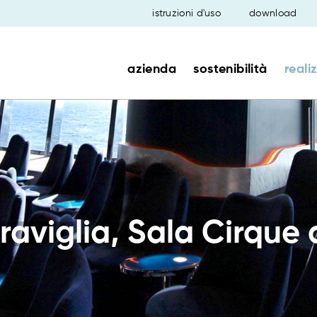
istruzioni d'uso
download
azienda
sostenibilità
reali
viglia, Sala Cirque d