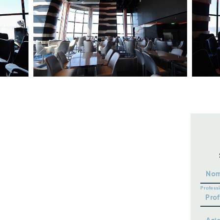
No
Profess