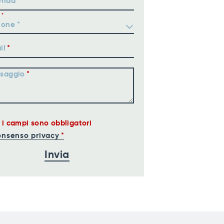
enda
il
saggio
i i campi sono obbligatori
nsenso privacy