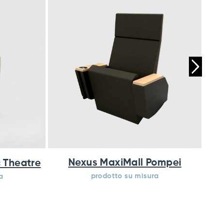
Nexus MaxiMall Pompei
T
 Theatre
prodotto su misura
a