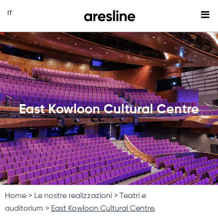
East Kowloon Cultural Centre
Home
Le nostre realizzazioni
Teatri e
auditorium
East Kowloon Cultural Centre,