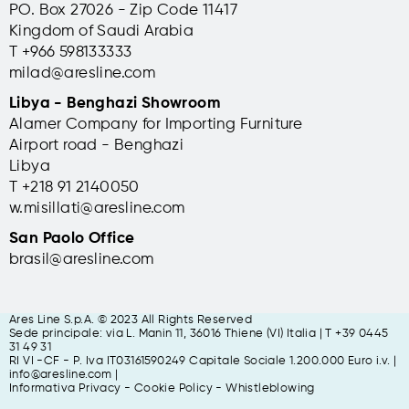
PO. Box 27026 - Zip Code 11417
Kingdom of Saudi Arabia
T +966 598133333
milad@aresline.com
Libya - Benghazi Showroom
Alamer Company for Importing Furniture
Airport road - Benghazi
Libya
T +
218 91 2140050
w.misillati@aresline.com
San Paolo Office
brasil@aresline.com
Ares Line S.p.A. © 2023 All Rights Reserved
Sede principale: via L. Manin 11,
36016 Thiene (VI) Italia | T +39 0445
31 49 31
RI VI -CF - P. Iva IT03161590249 Capitale Sociale 1.200.000 Euro i.v. |
info@aresline.com |
Informativa Privacy
-
Cookie Policy
-
Whistleblowing