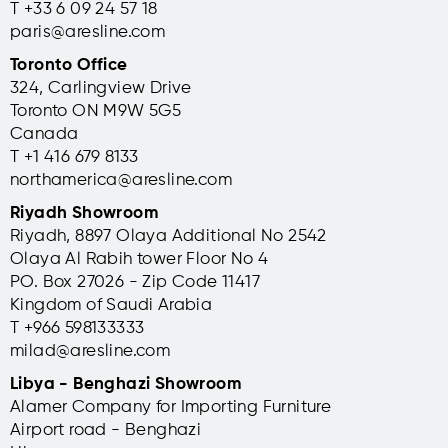
T +33 6 09 24 57 18
paris@aresline.com
Toronto Office
324, Carlingview Drive
Toronto ON M9W 5G5
Canada
T +1 416 679 8133
northamerica@aresline.com
Riyadh Showroom
Riyadh, 8897 Olaya Additional No 2542
Olaya Al Rabih tower Floor No 4
PO. Box 27026 - Zip Code 11417
Kingdom of Saudi Arabia
T +966 598133333
milad@aresline.com
Libya - Benghazi Showroom
Alamer Company for Importing Furniture
Airport road - Benghazi