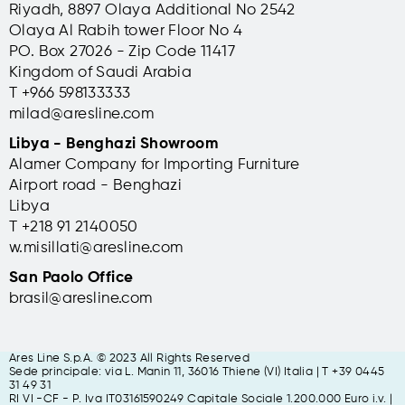
Riyadh, 8897 Olaya Additional No 2542
Olaya Al Rabih tower Floor No 4
PO. Box 27026 - Zip Code 11417
Kingdom of Saudi Arabia
T +966 598133333
milad@aresline.com
Libya - Benghazi Showroom
Alamer Company for Importing Furniture
Airport road - Benghazi
Libya
T +
218 91 2140050
w.misillati@aresline.com
San Paolo Office
brasil@aresline.com
Ares Line S.p.A. © 2023 All Rights Reserved
Sede principale: via L. Manin 11,
36016 Thiene (VI) Italia | T +39 0445
31 49 31
RI VI -CF - P. Iva IT03161590249 Capitale Sociale 1.200.000 Euro i.v. |