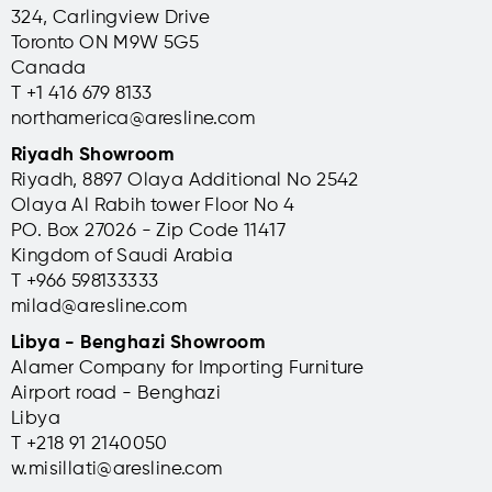
324, Carlingview Drive
Toronto ON M9W 5G5
Canada
T +1 416 679 8133
northamerica@aresline.com
Riyadh Showroom
Riyadh, 8897 Olaya Additional No 2542
Olaya Al Rabih tower Floor No 4
PO. Box 27026 - Zip Code 11417
Kingdom of Saudi Arabia
T +966 598133333
milad@aresline.com
Libya - Benghazi Showroom
Alamer Company for Importing Furniture
Airport road - Benghazi
Libya
T +
218 91 2140050
w.misillati@aresline.com