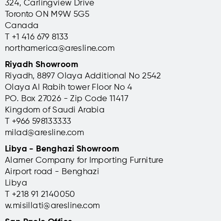
324, Carlingview Drive
Toronto ON M9W 5G5
Canada
T +1 416 679 8133
northamerica@aresline.com
Riyadh Showroom
Riyadh, 8897 Olaya Additional No 2542
Olaya Al Rabih tower Floor No 4
PO. Box 27026 - Zip Code 11417
Kingdom of Saudi Arabia
T +966 598133333
milad@aresline.com
Libya - Benghazi Showroom
Alamer Company for Importing Furniture
Airport road - Benghazi
Libya
T +
218 91 2140050
w.misillati@aresline.com