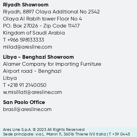
Riyadh Showroom
Riyadh, 8897 Olaya Additional No 2542
Olaya Al Rabih tower Floor No 4
PO. Box 27026 - Zip Code 11417
Kingdom of Saudi Arabia
T +966 598133333
milad@aresline.com
Libya - Benghazi Showroom
Alamer Company for Importing Furniture
Airport road - Benghazi
Libya
T +
218 91 2140050
w.misillati@aresline.com
San Paolo Office
brasil@aresline.com
Ares Line S.p.A. © 2023 All Rights Reserved
Sede principale: via L. Manin 11,
36016 Thiene (VI) Italia | T +39 0445