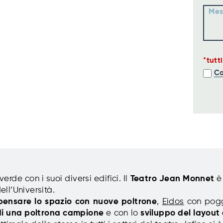
Mes
tutt
Co
erde con i suoi diversi edifici. Il
Teatro Jean Monnet
è 
ell’Università.
ipensare lo spazio con nuove poltrone
,
Eidos
con poggi
 di una poltrona campione
e con lo
sviluppo del layout 