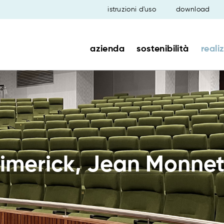
istruzioni d'uso
download
azienda
sostenibilità
reali
 Limerick, Jean Monne