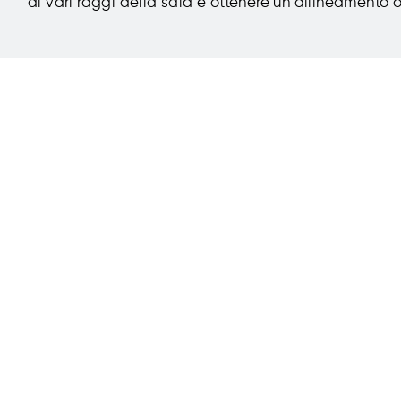
ai vari raggi della sala e ottenere un allineamento ott