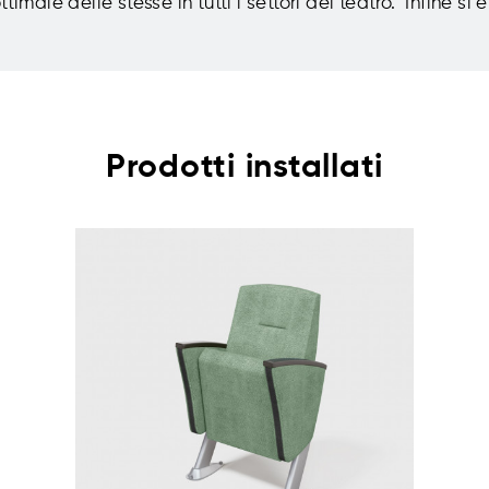
imale delle stesse in tutti i settori del teatro. Infine si 
Prodotti installati