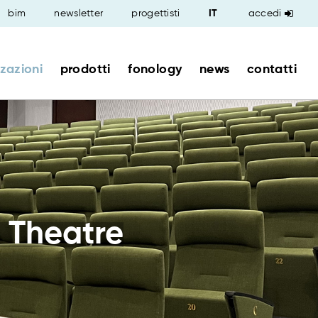
bim
newsletter
progettisti
accedi
zzazioni
prodotti
fonology
news
contatti
t Theatre