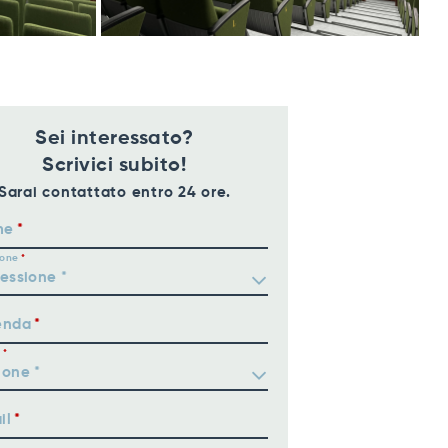
Sei interessato?
Scrivici subito!
Sarai contattato entro 24 ore.
me
ione
enda
il