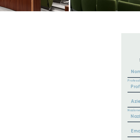
No
Profess
Azi
Nazione
Ema