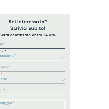
Sei interessato?
Scrivici subito!
Sarai contattato entro 24 ore.
me
ione
enda
il
saggio