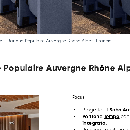
 - Banque Populaire Auvergne Rhone Alpes, Francia
 Populaire Auvergne Rh
ô
ne Alp
Focus
Progetto di
Soho Arc
Poltrone
Tempo
co
integrata
.