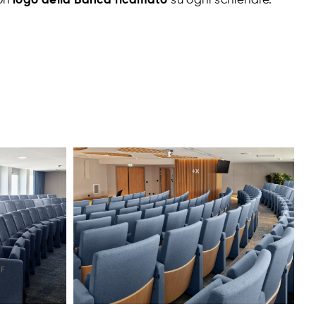
con
logo della Banca ricamato
su ogni schienale.