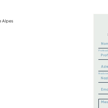
e Alpes
No
Profess
Azi
Nazione
Ema
Mes