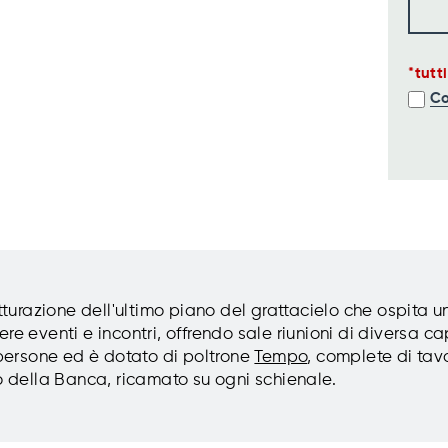
tutt
Co
utturazione dell'ultimo piano del grattacielo che ospita u
re eventi e incontri, offrendo sale riunioni di diversa c
0 persone ed è dotato di poltrone
Tempo
, complete di tavo
go della Banca, ricamato su ogni schienale.