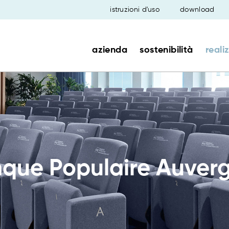
istruzioni d'uso
download
azienda
sostenibilità
reali
que Populaire Auver