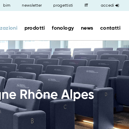
bim
newsletter
progettisti
accedi
zzazioni
prodotti
fonology
news
contatti
gne Rhône Alpes