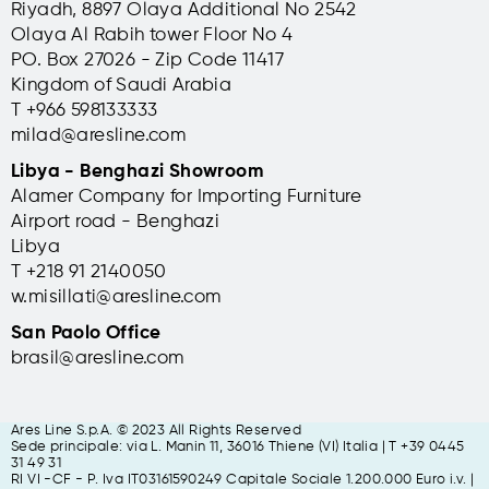
Riyadh, 8897 Olaya Additional No 2542
Olaya Al Rabih tower Floor No 4
PO. Box 27026 - Zip Code 11417
Kingdom of Saudi Arabia
T +966 598133333
milad@aresline.com
Libya - Benghazi Showroom
Alamer Company for Importing Furniture
Airport road - Benghazi
Libya
T +
218 91 2140050
w.misillati@aresline.com
San Paolo Office
brasil@aresline.com
Ares Line S.p.A. © 2023 All Rights Reserved
Sede principale: via L. Manin 11,
36016 Thiene (VI) Italia | T +39 0445
31 49 31
RI VI -CF - P. Iva IT03161590249 Capitale Sociale 1.200.000 Euro i.v. |