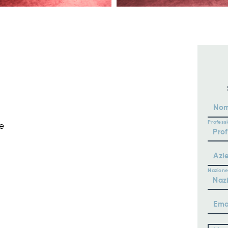
No
Profess
e
Azi
Nazione
Ema