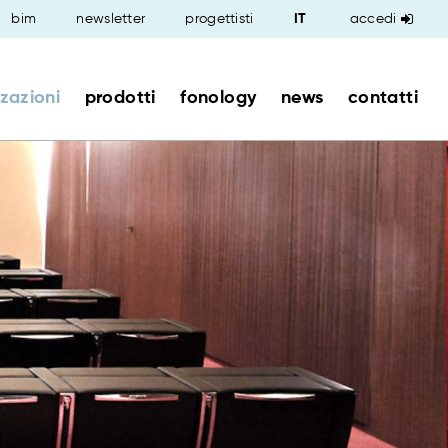
bim
newsletter
progettisti
accedi
zzazioni
prodotti
fonology
news
contatti