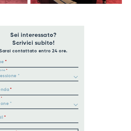
Sei interessato?
Scrivici subito!
Sarai contattato entro 24 ore.
me
ione
enda
il