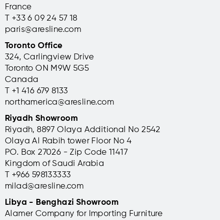
France
T +33 6 09 24 57 18
paris@aresline.com
Toronto Office
324, Carlingview Drive
Toronto ON M9W 5G5
Canada
T +1 416 679 8133
northamerica@aresline.com
Riyadh Showroom
Riyadh, 8897 Olaya Additional No 2542
Olaya Al Rabih tower Floor No 4
PO. Box 27026 - Zip Code 11417
Kingdom of Saudi Arabia
T +966 598133333
milad@aresline.com
Libya - Benghazi Showroom
Alamer Company for Importing Furniture