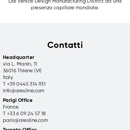
Organization,
Treviso, sede
Dal Venice Design Manufacturing District ad una
Abu Dhabi,
Sant’Artemio,
presenza capillare mondiale.
Emirati Arabi Uniti
Treviso, Italia
Nella sede
Un allestimento che
dell’associazione
risponde a ogni livello di
umanitaria, allestimento
esigenza: dalle poltrone
con poltrone all’insegna
direzionali a quelle
del comfort e
operative, da quelle per
Contatti
dell’eleganza.
l’attesa alle sedute per
aule conferenza e aule
Headquarter
scopri di più
didattica.
via L. Manin, 11
scopri di più
36016 Thiene (VI)
Italy
T +39 0445 314 931
info@aresline.com
Parigi Office
France
T +33 6 09 24 57 18
paris@aresline.com