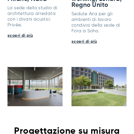
Regno Unito
La sede dello studio di
architettura arredata
Sedute Aira per gli
con i divani acustici
ambienti di lavoro
Privée.
condivisi della sede di
Fora a Soho.
scopri di più
scopri di più
Quartier Generale
Università di
Crédit-Agricole
Roma Tor
Italia, Parma,
Vergata, Roma,
Progettazione su misura