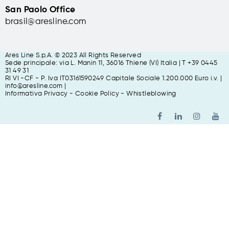
San Paolo Office
brasil@aresline.com
Biblioteca delle
Fonoluogo, HQ
Oblate, Firenze,
Fonology, Carrè
Italia
(VI), Italia
Ares Line S.p.A. © 2023 All Rights Reserved
Sede principale: via L. Manin 11,
36016 Thiene (VI) Italia | T +39 0445
Sala conferenze con
Showroom di Fonology:
31 49 31
RI VI -CF - P. Iva IT03161590249 Capitale Sociale 1.200.000 Euro i.v. |
pareti pannellate
uno spazio espositivo
info@aresline.com |
Fonology per un
con tutti i prodotti
Informativa Privacy
-
Cookie Policy
-
Whistleblowing
ottimale assorbimento
dedicati alla percezione
acustico.
acustica.
scopri di più
scopri di più