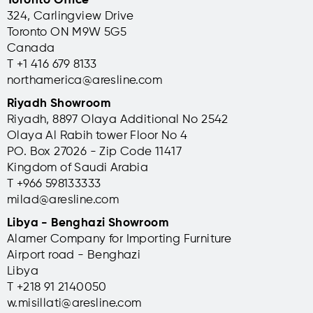
Toronto Office
324, Carlingview Drive
Banca, Trieste,
Distretto
Toronto ON M9W 5G5
Italia
sanitario
Canada
sanremese,
T +1 416 679 8133
Pannelli fonoassorbenti
Sanremo (IM),
Airgraf stampati per la
northamerica@aresline.com
Italia
sede di una banca in
Riyadh Showroom
pieno centro Trieste.
Un progetto su misura
Riyadh, 8897 Olaya Additional No 2542
Fonology per risolvere i
scopri di più
problemi acustici negli
Olaya Al Rabih tower Floor No 4
spazi del distretto
PO. Box 27026 - Zip Code 11417
sanitario.
Kingdom of Saudi Arabia
T +966 598133333
scopri di più
milad@aresline.com
Libya - Benghazi Showroom
Alamer Company for Importing Furniture
Airport road - Benghazi
Libya
T +
218 91 2140050
w.misillati@aresline.com