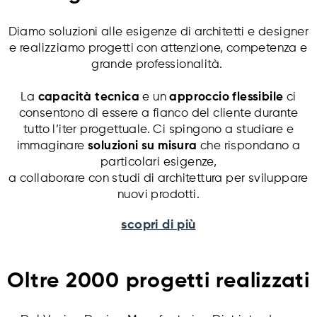
Italia
Italia
Un nuovo concetto di
Un progetto di arredo
Diamo soluzioni alle esigenze di architetti e designer
ufficio, modulare e
unitario che rispetta le
e realizziamo progetti con attenzione, competenza e
componibile, per creare
rispettive specificità
spazi riservati in
funzionali dei diversi
grande professionalità.
ambienti “open space”
ambienti.
progettati da Frigerio
La
capacità tecnica
e un
approccio flessibile
ci
scopri di più
Design Group.
consentono di essere a fianco del cliente durante
scopri di più
tutto l’iter progettuale. Ci spingono a studiare e
immaginare
soluzioni su misura
che rispondano a
particolari esigenze,
a collaborare con studi di architettura per sviluppare
nuovi prodotti.
scopri di più
Oltre 2000 progetti realizzati
Zayed Higher
Provincia di