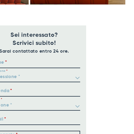
Sei interessato?
Scrivici subito!
Sarai contattato entro 24 ore.
me
ione
enda
il