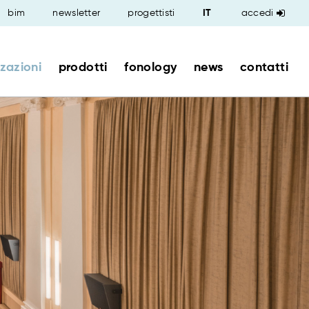
bim
newsletter
progettisti
accedi
zzazioni
prodotti
fonology
news
contatti