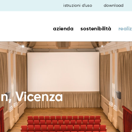
istruzioni d'uso
download
azienda
sostenibilità
reali
, Vicenza