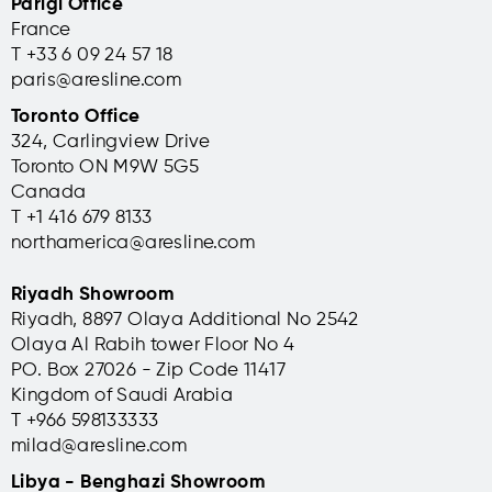
Parigi Office
France
T +33 6 09 24 57 18
paris@aresline.com
Toronto Office
324, Carlingview Drive
Toronto ON M9W 5G5
Canada
T +1 416 679 8133
northamerica@aresline.com
Riyadh Showroom
Riyadh, 8897 Olaya Additional No 2542
Olaya Al Rabih tower Floor No 4
PO. Box 27026 - Zip Code 11417
Kingdom of Saudi Arabia
T +966 598133333
milad@aresline.com
Libya - Benghazi Showroom