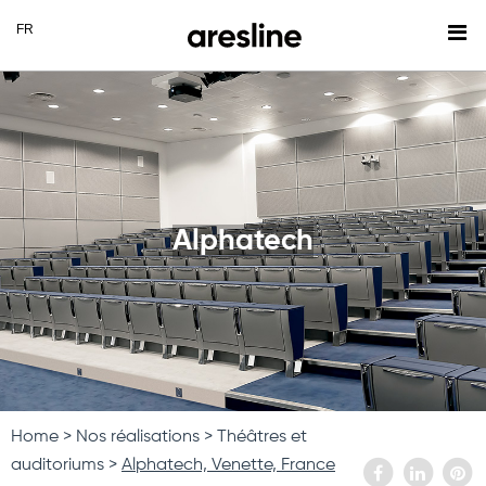
Alphatech
Home
Nos réalisations
Théâtres et
auditoriums
Alphatech, Venette, France