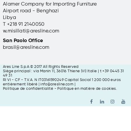
Alamer Company for Importing Furniture
Airport road - Benghazi
Libya
T +
218 91 2140050
w.misillati@aresline.com
San Paolo Office
brasil@aresline.com
Ares Line S.p.A © 2017 All Rights Reserved
Siège principal : via Manin 11, 36016 Thiene (VI) Italie | t +39 0445 31
49 31
RI VI - CF - T.V.A. N IT03161590249 Capital Social 1 200 000 euros
entièrement libéré
| info@aresline.com |
Politique de confidentialité
-
Politique en matière de cookies
.