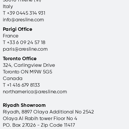
36016 Thiene (VI)
Italy
T +39 0445 314 931
info@aresline.com
Parigi Office
France
T +33 6 09 24 57 18
paris@aresline.com
Toronto Office
324, Carlingview Drive
Toronto ON M9W 5G5
Canada
T +1 416 679 8133
northamerica@aresline.com
Riyadh Showroom
Riyadh, 8897 Olaya Additional No 2542
Olaya Al Rabih tower Floor No 4
PO. Box 27026 - Zip Code 11417