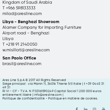
Kingdom of Saudi Arabia
T +966 598133333
milad@aresline.com
Libya - Benghazi Showroom
Alamer Company for Importing Furniture
Airport road - Benghazi
Libya
T +
218 91 2140050
w.misillati@aresline.com
San Paolo Office
brasil@aresline.com
Ares Line S.p.A © 2017 All Rights Reserved
Siège principal : via Manin 11, 36016 Thiene (VI) Italie | t +39 0445 31
49 31
RI VI - CF - T.V.A. N IT03161590249 Capital Social 1 200 000 euros
entièrement libéré
| info@aresline.com |
Politique de confidentialité
-
Politique en matière de cookies
.