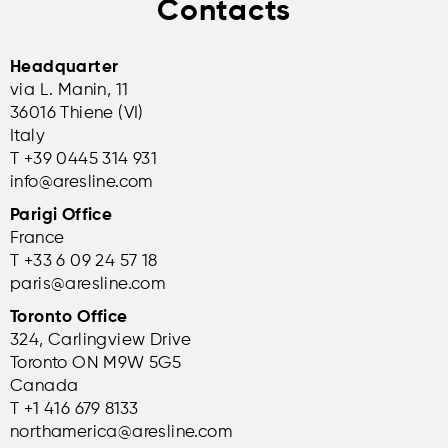
Contacts
Headquarter
via L. Manin, 11
36016 Thiene (VI)
Italy
T +39 0445 314 931
info@aresline.com
Parigi Office
France
T +33 6 09 24 57 18
paris@aresline.com
Toronto Office
324, Carlingview Drive
Toronto ON M9W 5G5
Canada
T +1 416 679 8133
northamerica@aresline.com