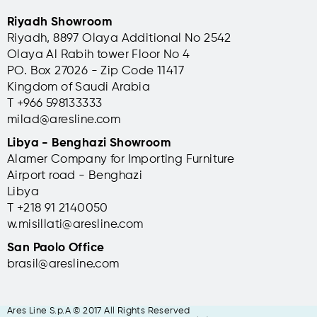
Riyadh Showroom
Riyadh, 8897 Olaya Additional No 2542
Olaya Al Rabih tower Floor No 4
PO. Box 27026 - Zip Code 11417
Kingdom of Saudi Arabia
T +966 598133333
milad@aresline.com
Libya - Benghazi Showroom
Alamer Company for Importing Furniture
Airport road - Benghazi
Libya
T +
218 91 2140050
w.misillati@aresline.com
San Paolo Office
brasil@aresline.com
Ares Line S.p.A © 2017 All Rights Reserved