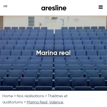
Marina real
Home
Nos réalisations
Théâtres et
auditoriums
Marina Real, Valence,