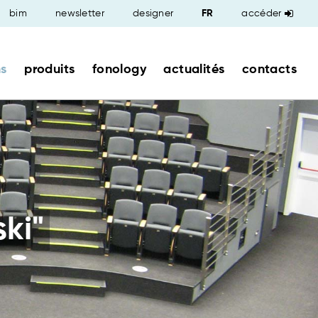
bim
newsletter
designer
accéder
ns
produits
fonology
actualités
contacts
ki"