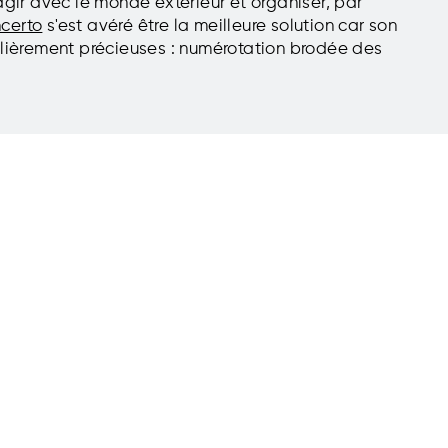
agir avec le monde extérieur et organiser, par
certo
s'est avéré être la meilleure solution car son
culièrement précieuses : numérotation brodée des