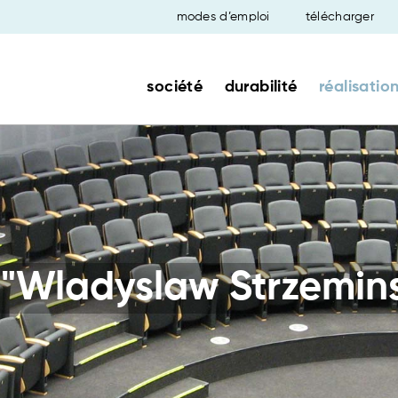
modes d’emploi
télécharger
société
durabilité
réalisatio
"Wladyslaw Strzemins