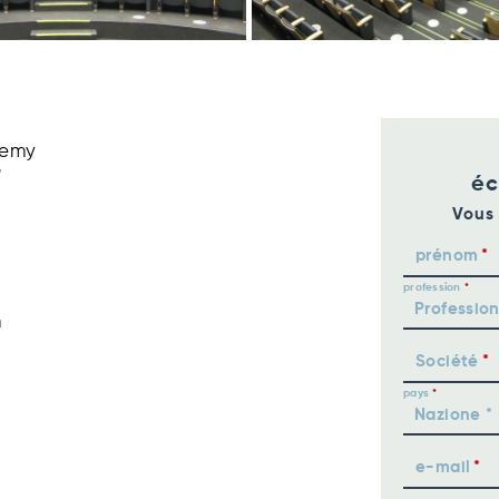
demy
"
éc
Vous 
prénom
profession
m
Société
pays
e-mail