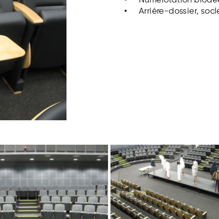
Numérotation brodée
Arrière-dossier, socl