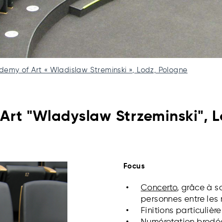
demy of Art « Wladislaw Streminski », Lodz, Pologne
Art "Wladyslaw Strzeminski", L
Focus
Concerto
, grâce à s
personnes entre les
Finitions particuliè