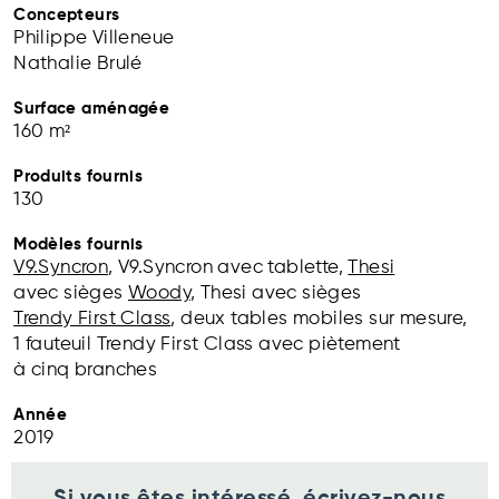
Concepteurs
Philippe Villeneue
Nathalie Brulé
Surface aménagée
160 m²
Produits fournis
130
Modèles fournis
V9.Syncron
, V9.Syncron avec tablette,
Thesi
avec sièges
Woody
, Thesi avec sièges
Trendy First Class
, deux tables mobiles sur mesure,
1 fauteuil Trendy First Class avec piètement
à cinq branches
Année
2019
Si vous êtes intéressé, écrivez-nous