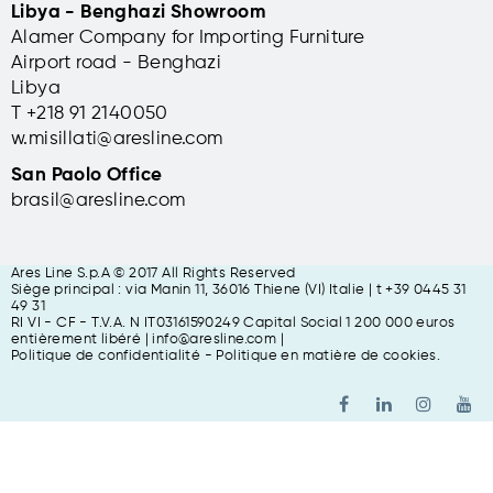
Libya - Benghazi Showroom
Alamer Company for Importing Furniture
Airport road - Benghazi
Libya
T +
218 91 2140050
w.misillati@aresline.com
San Paolo Office
brasil@aresline.com
Ares Line S.p.A © 2017 All Rights Reserved
Siège principal : via Manin 11, 36016 Thiene (VI) Italie | t +39 0445 31
49 31
RI VI - CF - T.V.A. N IT03161590249 Capital Social 1 200 000 euros
entièrement libéré
| info@aresline.com |
Politique de confidentialité
-
Politique en matière de cookies
.