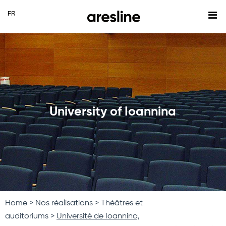
University of Ioannina
Home
Nos réalisations
Théâtres et
auditoriums
Université de Ioannina,