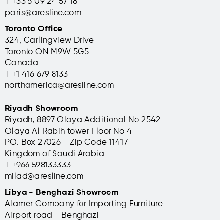
T +33 6 09 24 57 18
paris@aresline.com
Toronto Office
324, Carlingview Drive
Toronto ON M9W 5G5
Canada
T +1 416 679 8133
northamerica@aresline.com
Riyadh Showroom
Riyadh, 8897 Olaya Additional No 2542
Olaya Al Rabih tower Floor No 4
PO. Box 27026 - Zip Code 11417
Kingdom of Saudi Arabia
T +966 598133333
milad@aresline.com
Libya - Benghazi Showroom
Alamer Company for Importing Furniture
Airport road - Benghazi