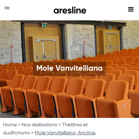
Mole Vanvitelliana
Home
Nos réalisations
Théâtres et
auditoriums
Mole Vanvitelliana, Ancône,