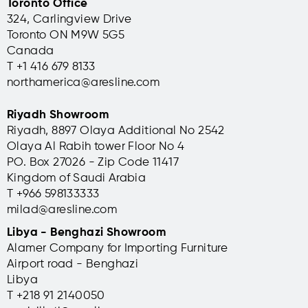
Toronto Office
324, Carlingview Drive
Toronto ON M9W 5G5
Canada
T +1 416 679 8133
northamerica@aresline.com
Riyadh Showroom
Riyadh, 8897 Olaya Additional No 2542
Olaya Al Rabih tower Floor No 4
PO. Box 27026 - Zip Code 11417
Kingdom of Saudi Arabia
T +966 598133333
milad@aresline.com
Libya - Benghazi Showroom
Alamer Company for Importing Furniture
Airport road - Benghazi
Libya
T +
218 91 2140050