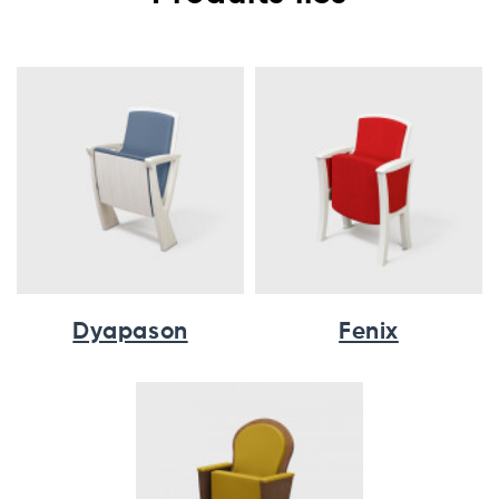
Dyapason
Fenix