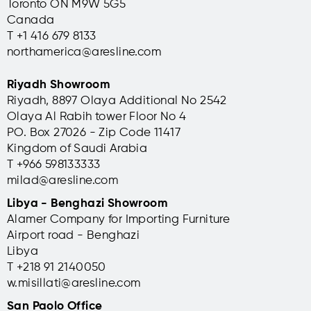
Toronto ON M9W 5G5
Canada
T +1 416 679 8133
northamerica@aresline.com
Riyadh Showroom
Riyadh, 8897 Olaya Additional No 2542
Olaya Al Rabih tower Floor No 4
PO. Box 27026 - Zip Code 11417
Kingdom of Saudi Arabia
T +966 598133333
milad@aresline.com
Libya - Benghazi Showroom
Alamer Company for Importing Furniture
Airport road - Benghazi
Libya
T +
218 91 2140050
w.misillati@aresline.com
San Paolo Office