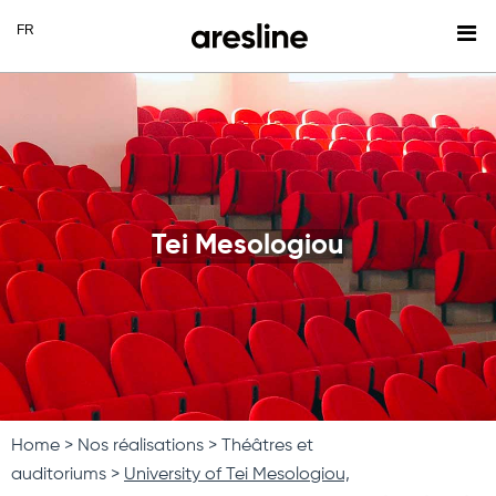
Tei Mesologiou
Home
Nos réalisations
Théâtres et
auditoriums
University of Tei Mesologiou,